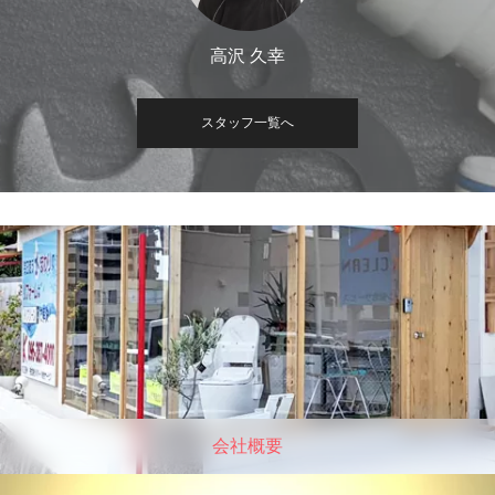
高沢 久幸
坂口
スタッフ一覧へ
会社概要