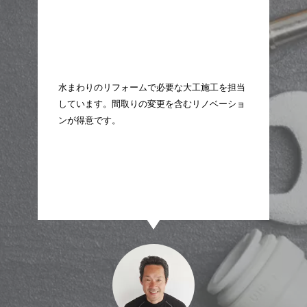
まわりのリフォームで必要な大工施工を担当
今まで数万件という現
ています。間取りの変更を含むリノベーショ
活かし、お客様にピッ
が得意です。
きます。