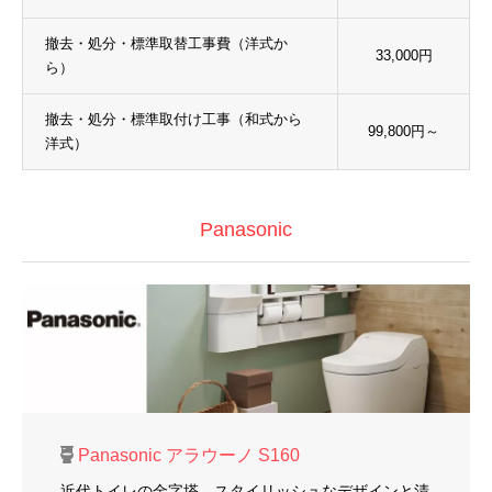
撤去・処分・標準取替工事費（洋式か
33,000円
ら）
撤去・処分・標準取付け工事（和式から
99,800円～
洋式）
Panasonic
Panasonic アラウーノ S160
近代トイレの金字塔。スタイリッシュなデザインと清